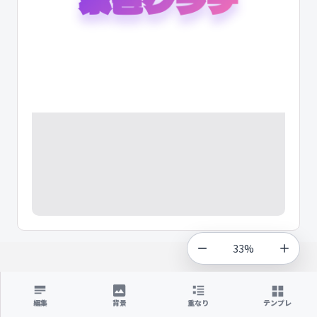
33%
編集
背景
重なり
テンプレ