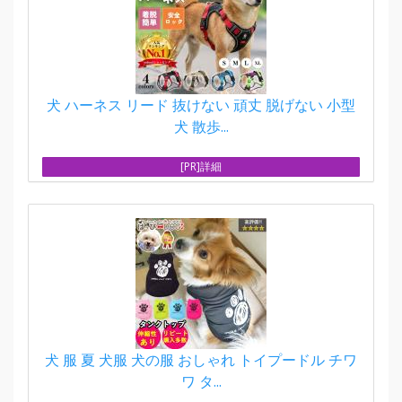
犬 ハーネス リード 抜けない 頑丈 脱げない 小型
犬 散歩...
[PR]詳細
犬 服 夏 犬服 犬の服 おしゃれ トイプードル チワ
ワ タ...