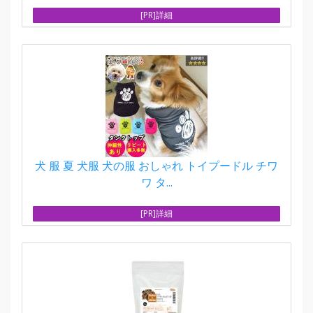
[PR]詳細
犬 服 夏 犬服 犬の服 おしゃれ トイプードル チワ
ワ タ...
[PR]詳細