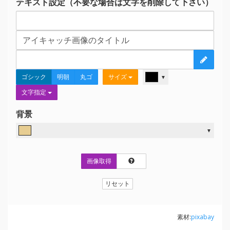
テキスト設定（不要な場合は文字を削除して下さい）
ゴシック
明朝
丸ゴ
サイズ
▼
文字指定
背景
▼
画像取得
リセット
素材:
pixabay