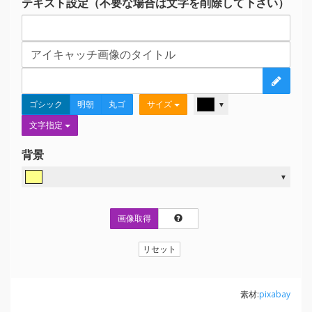
テキスト設定（不要な場合は文字を削除して下さい）
ゴシック
明朝
丸ゴ
サイズ
▼
文字指定
背景
▼
画像取得
リセット
素材:
pixabay