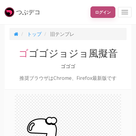
つぶ
デコ
ログイン
トップ
旧テンプレ
ゴゴゴジョジョ風擬音
ゴゴゴ
推奨ブラウザはChrome、Firefox最新版です
ゴ