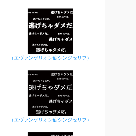
（エヴァンゲリオン碇シンジセリフ）
（エヴァンゲリオン碇シンジセリフ）