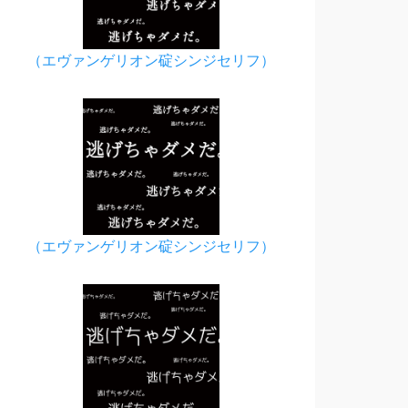
（エヴァンゲリオン碇シンジセリフ）
（エヴァンゲリオン碇シンジセリフ）