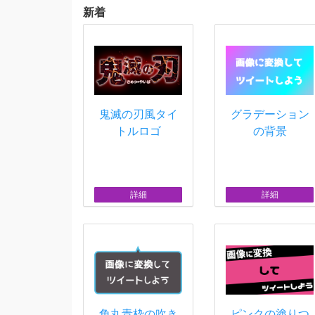
新着
鬼滅の刃風タイ
グラデーション
トルロゴ
の背景
詳細
詳細
角丸青枠の吹き
ピンクの塗りつ