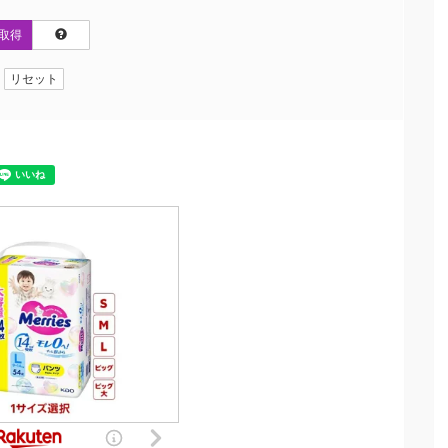
取得
リセット