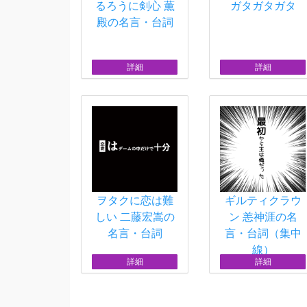
るろうに剣心 薫
ガタガタガタ
殿の名言・台詞
詳細
詳細
ヲタクに恋は難
ギルティクラウ
しい 二藤宏嵩の
ン 恙神涯の名
名言・台詞
言・台詞（集中
線）
詳細
詳細