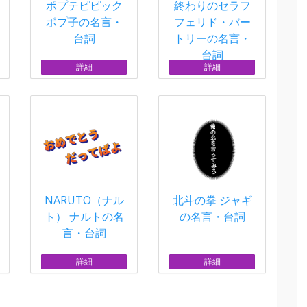
ポプテピピック
終わりのセラフ
ポプ子の名言・
フェリド・バー
台詞
トリーの名言・
台詞
詳細
詳細
NARUTO（ナル
北斗の拳 ジャギ
ト） ナルトの名
の名言・台詞
言・台詞
詳細
詳細