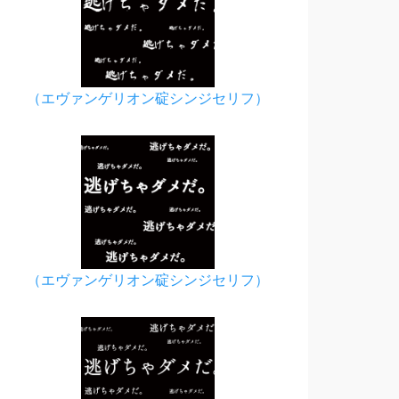
（エヴァンゲリオン碇シンジセリフ）
（エヴァンゲリオン碇シンジセリフ）