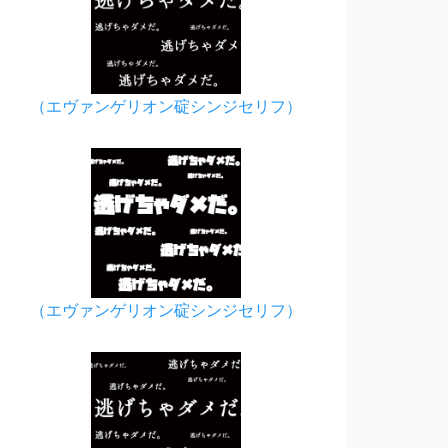
（エヴァンゲリオン碇シンジセリフ）
（エヴァンゲリオン碇シンジセリフ）